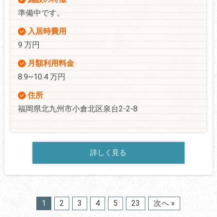
準備中です。
入居時費用
9 万円
月額利用料金
8.9~10.4 万円
住所
福岡県北九州市小倉北区泉台2-2-8
詳しく見る
1
2
3
4
5
23
次へ »