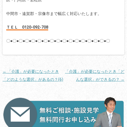
中間市・遠賀郡・宗像市まで幅広く対応いたします。
ＴＥＬ 0120-092-708
〇●〇●〇●〇●〇●〇●〇●〇●〇●〇●〇●〇●〇●〇●〇●〇●〇
投
←
「介護」が必要になったとき
「介護」が必要になったとき「ど
稿
「どのような選択」があるの？(6)
んな選択」ができるの？
→
ナ
ビ
ゲ
ー
シ
ョ