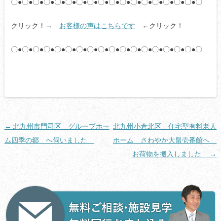
〇●〇●〇●〇●〇●〇●〇●〇●〇●〇●〇●〇●〇●〇●〇●〇●〇●〇
クリック！→
お客様の声はこちらです
←クリック！
〇●〇●〇●〇●〇●〇●〇●〇●〇●〇●〇●〇●〇●〇●〇●〇●〇●〇
投
←
北九州市門司区 グループホー
北九州小倉北区 住宅型有料老人
稿
ム四季の郷 へ伺いました
ホーム さわやか大畠壱番館へ
ナ
お荷物を搬入しました
→
ビ
ゲ
ー
シ