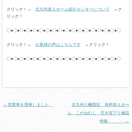
クリック！→
北九州老人ホーム紹介センターについて
←ク
リック！
〇●〇●〇●〇●〇●〇●〇●〇●〇●〇●〇●〇●〇●〇●〇●〇●〇●〇
クリック！→
お客様の声はこちらです
←クリック！
〇●〇●〇●〇●〇●〇●〇●〇●〇●〇●〇●〇●〇●〇●〇●〇●〇●〇
投
←
営業車を増車しました
北九州八幡西区 有料老人ホー
稿
ム こがねむし 空き室アリ施設
ナ
情報
→
ビ