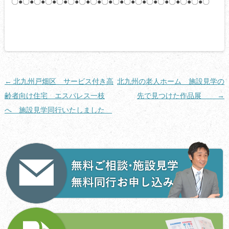
〇●〇●〇●〇●〇●〇●〇●〇●〇●〇●〇●〇●〇●〇●〇●〇●〇●〇
投
←
北九州戸畑区 サービス付き高
北九州の老人ホーム 施設見学の
稿
齢者向け住宅 エスパレス一枝
先で見つけた作品展
→
ナ
へ 施設見学同行いたしました
ビ
ゲ
ー
シ
ョ
ン