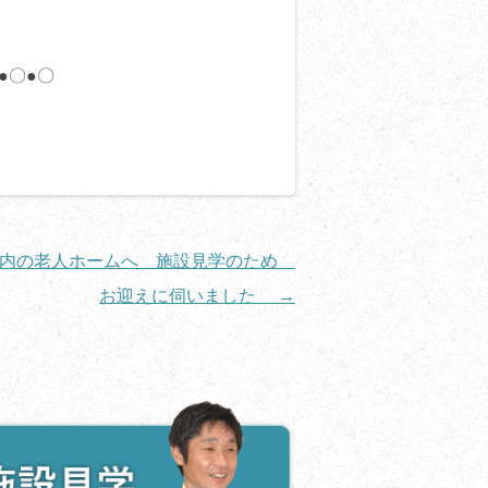
●〇●〇
市内の老人ホームへ 施設見学のため
お迎えに伺いました
→