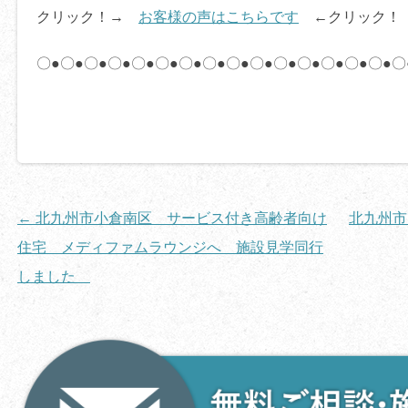
クリック！→
お客様の声はこちらです
←クリック！
〇●〇●〇●〇●〇●〇●〇●〇●〇●〇●〇●〇●〇●〇●〇●〇
投
←
北九州市小倉南区 サービス付き高齢者向け
北九州
稿
住宅 メディファムラウンジへ 施設見学同行
ナ
しました
ビ
ゲ
ー
シ