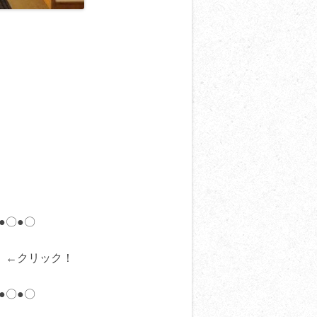
●〇●〇
←クリック！
●〇●〇