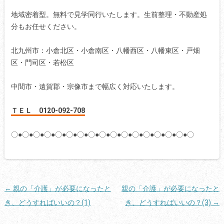
地域密着型。無料で見学同行いたします。生前整理・不動産処
分もお任せください。
北九州市：小倉北区・小倉南区・八幡西区・八幡東区・戸畑
区・門司区・若松区
中間市・遠賀郡・宗像市まで幅広く対応いたします。
ＴＥＬ 0120-092-708
〇●〇●〇●〇●〇●〇●〇●〇●〇●〇●〇●〇●〇●〇●〇●〇●〇
投
←
親の「介護」が必要になったと
親の「介護」が必要になったと
稿
き、どうすればいいの？(1)
き、どうすればいいの？(3)
→
ナ