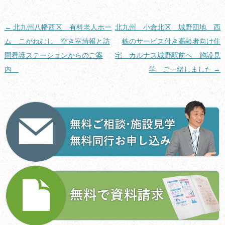
投
←
北九州八幡西区 有料老人ホー
北九州 小倉北区 城野団地 西
稿
ム こがねむし 空き室情報と訪
鉄のサービス付き高齢者向け住
ナ
問看護ステーションからのご案
宅 カルナス城野駅前へ 施設見
ビ
内
学 ご一緒しました
→
ゲ
ー
シ
ョ
ン