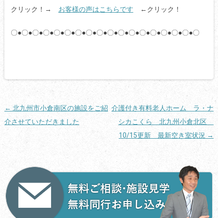
クリック！→
お客様の声はこちらです
←クリック！
〇●〇●〇●〇●〇●〇●〇●〇●〇●〇●〇●〇●〇●〇●〇●〇●〇●〇
投
←
北九州市小倉南区の施設をご紹
介護付き有料老人ホーム ラ・ナ
稿
介させていただきました
シカこくら 北九州小倉北区
ナ
10/15更新 最新空き室状況
→
ビ
ゲ
ー
シ
ョ
ン