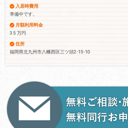
入居時費用
準備中です。
月額利用料金
3.5 万円
住所
福岡県北九州市八幡西区三ツ頭2-15-10