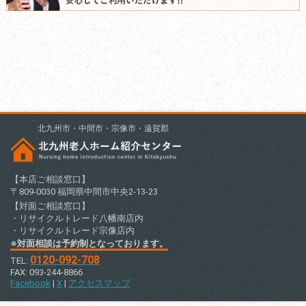
北九州市・中間市・宗像市・遠賀郡
【本店ご相談窓口】
〒809-0030 福岡県中間市中央2-13-23
【対面ご相談窓口】
・リサイクルトレード八幡南店内
・リサイクルトレード宗像店内
※対面相談は予約制となっております。
0120-092-708
TEL:
FAX: 093-244-8866
Facebook
|
X
|
アクセスマップ