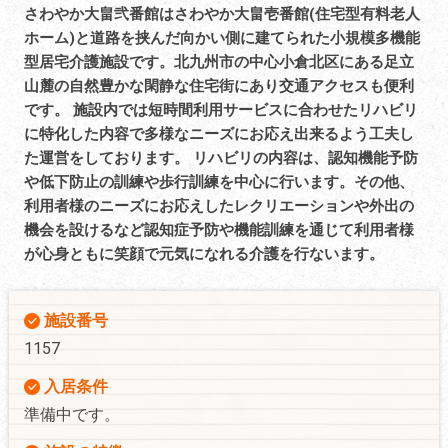
さわやか大畠弐番館はさわやか大畠壱番館(住宅型有料老人
ホーム)と道路を挟んだ向かい側に建てられた小規模多機能
型居宅介護施設です。北九州市の中心小倉北区にある足立
山麓の自然豊かな閑静な住宅街にあり交通アクセスも便利
です。 施設内では短時間利用サービスに合わせたリハビリ
に特化した内容で多様なニーズにお応え出来るよう工夫し
た運営をしております。 リハビリの内容は、認知機能予防
や低下防止の訓練や歩行訓練を中心に行います。その他、
利用者様のニーズにお応えしたレクリエーションや外出の
機会を設けるなど認知症予防や機能訓練を通じて利用者様
が心身ともに笑顔で元気になれる介護を行ないます。
施設番号
1157
入居条件
準備中です。