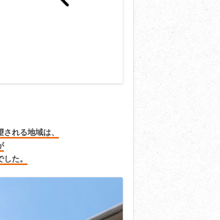
望される地域は、
が
でした。