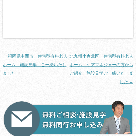
投
←
福岡県中間市 住宅型有料老人
北九州小倉北区 住宅型有料老人
稿
ホーム 施設見学 ご一緒いたし
ホーム ケアマネジャーの方から
ナ
ました
ご紹介 施設見学ご一緒いたしま
ビ
した
→
ゲ
ー
シ
ョ
ン