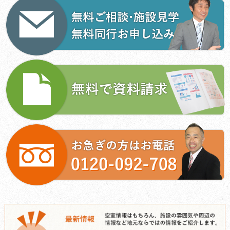
ゲ
ー
シ
ョ
ン