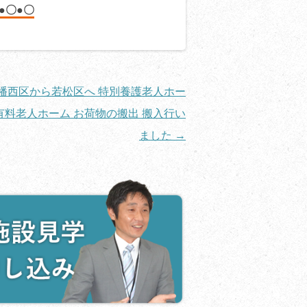
●〇●〇
幡西区から若松区へ 特別養護老人ホー
有料老人ホーム お荷物の搬出 搬入行い
ました
→