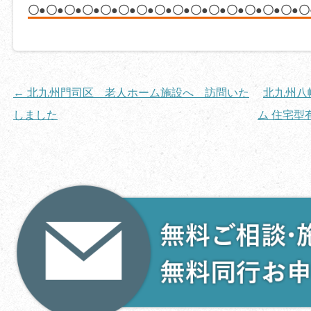
〇●〇●〇●〇●〇●〇●〇●〇●〇●〇●〇●〇●〇●〇●〇●〇
投
←
北九州門司区 老人ホーム施設へ 訪問いた
北九州八
稿
しました
ム 住宅型
ナ
ビ
ゲ
ー
シ
ョ
ン