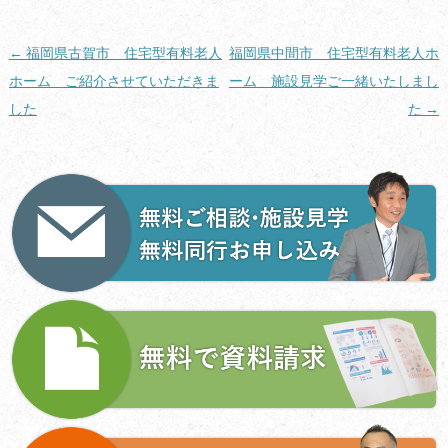
投
←
福岡県古賀市 住宅型有料老人
福岡県中間市 住宅型有料老人ホ
稿
ホーム ご紹介させていただきま
ーム 施設見学ご一緒いたしまし
ナ
した
た
→
ビ
ゲ
ー
シ
ョ
ン