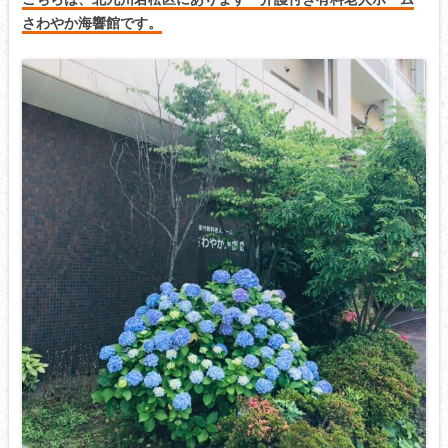
さわやか海響館
です。