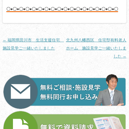
〇●〇●〇●〇●〇●〇●〇●〇●〇●〇●〇●〇●〇●〇●〇●〇●〇●〇
投
←
福岡県田川市 生活支援住宅
北九州八幡西区 住宅型有料老人
稿
施設見学ご一緒いたしました
ホーム 施設見学ご一緒いたしま
ナ
した
→
ビ
ゲ
ー
シ
ョ
ン