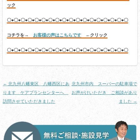
ック
〇●〇●〇●〇●〇●〇●〇●〇●〇●〇●〇●〇●〇●〇●〇●〇●〇●〇
コチラを→
お客様の声はこちらです
←クリック
〇●〇●〇●〇●〇●〇●〇●〇●〇●〇●〇●〇●〇●〇●〇●〇●〇●〇
投
←
北九州八幡東区 八幡西区にあ
北九州市内 スーパーの駐車場で
稿
ります ケアプランセンターへ
お声がけいただき ご相談があり
ナ
訪問させていただきました
ました
→
ビ
ゲ
ー
シ