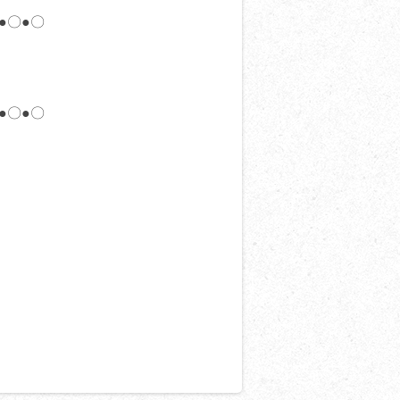
●〇●〇
●〇●〇