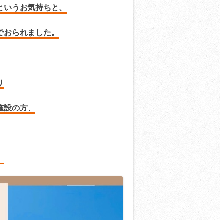
というお気持ちと、
でおられました。
り
施設の方、
。