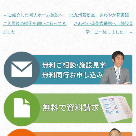
投
←
ご紹介した老人ホーム施設へ
北九州若松区 さわやか花美館
稿
ご入居後の様子を伺いに行ってき
さわやか花美弐番館へ 施設見
ナ
ました
学 ご一緒しました
→
ビ
ゲ
ー
シ
ョ
ン