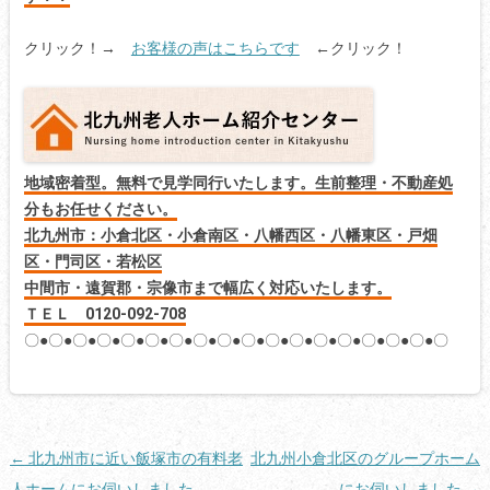
クリック！→
お客様の声はこちらです
←クリック！
地域密着型。無料で見学同行いたします。生前整理・不動産処
分もお任せください。
北九州市：小倉北区・小倉南区・八幡西区・八幡東区・戸畑
区・門司区・若松区
中間市・遠賀郡・宗像市まで幅広く対応いたします。
ＴＥＬ 0120-092-708
〇●〇●〇●〇●〇●〇●〇●〇●〇●〇●〇●〇●〇●〇●〇●〇●〇●〇
投
←
北九州市に近い飯塚市の有料老
北九州小倉北区のグループホーム
稿
人ホームにお伺いしました
にお伺いしました
→