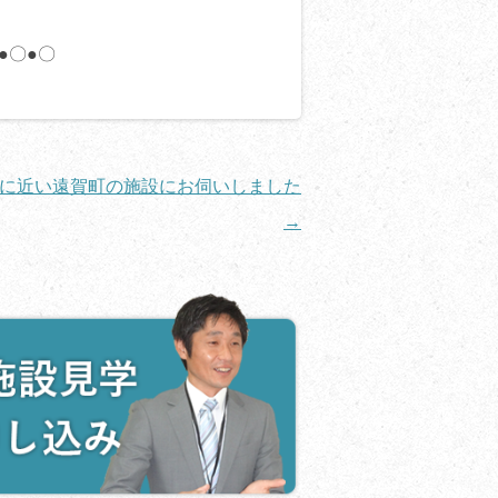
●〇●〇
に近い遠賀町の施設にお伺いしました
→