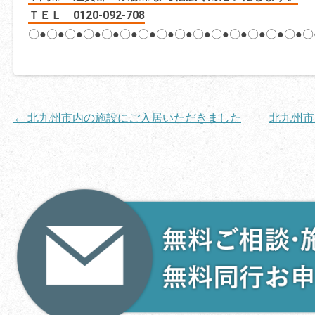
ＴＥＬ 0120-092-708
〇●〇●〇●〇●〇●〇●〇●〇●〇●〇●〇●〇●〇●〇●〇●〇
投
←
北九州市内の施設にご入居いただきました
北九州市
稿
ナ
ビ
ゲ
ー
シ
ョ
ン