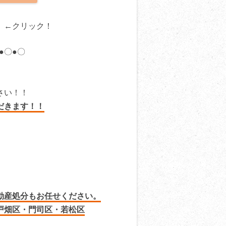
←クリック！
●〇●〇
さい！！
だきます！！
動産処分もお任せください。
戸畑区・門司区・若松区