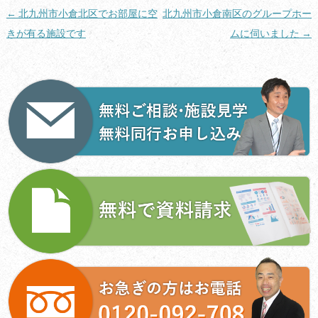
投
←
北九州市小倉北区でお部屋に空
北九州市小倉南区のグループホー
稿
きが有る施設です
ムに伺いました
→
ナ
ビ
ゲ
ー
シ
ョ
ン