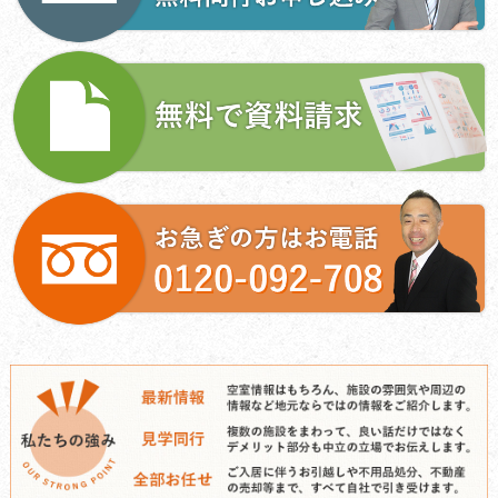
シ
ョ
ン