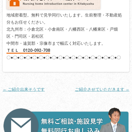
地域密着型。無料で見学同行いたします。生前整理・不動産処
分もお任せください。
北九州市：小倉北区・小倉南区・八幡西区・八幡東区・戸畑
区・門司区・若松区
中間市・遠賀郡・宗像市まで幅広く対応いたします。
ＴＥＬ 0120-092-708
〇●〇●〇●〇●〇●〇●〇●〇●〇●〇●〇●〇●〇●〇●〇●〇●〇●〇
投
←
ご紹介出来そうです
ご紹介させていただきます
→
稿
ナ
ビ
ゲ
ー