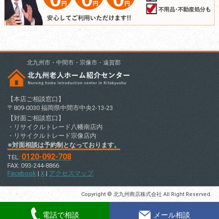
北九州市・中間市・宗像市・遠賀郡
【本店ご相談窓口】
〒809-0030 福岡県中間市中央2-13-23
【対面ご相談窓口】
・リサイクルトレード八幡南店内
・リサイクルトレード宗像店内
※対面相談は予約制となっております。
0120-092-708
TEL:
FAX: 093-244-8866
Facebook
|
X
|
アクセスマップ
Copyright © 北九州商店株式会社 All Right Reserved.
電話で相談
メール相談