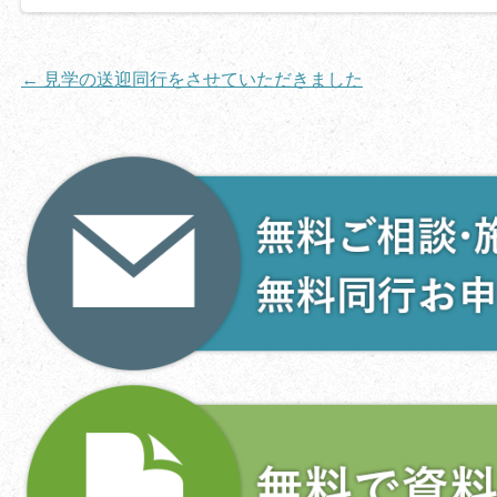
投
←
見学の送迎同行をさせていただきました
稿
ナ
ビ
ゲ
ー
シ
ョ
ン