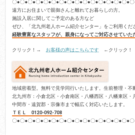
〇●〇●〇●〇●〇●〇●〇●〇●〇●〇●〇●〇●〇●〇●〇●〇
遠方にお住まいで親御さんと離れてお暮らしの方。
施設入居に関してご予定のある方など
ぜひ、「北九州老人ホーム紹介センター」をご利用くだ
経験豊富なスタッフが、親身になってご対応させていた
クリック！→
お客様の声はこちらです
←クリック！
地域密着型。無料で見学同行いたします。生前整理・不
北九州市：小倉北区・小倉南区・八幡西区・八幡東区・
中間市・遠賀郡・宗像市まで幅広く対応いたします。
ＴＥＬ 0120-092-708
〇●〇●〇●〇●〇●〇●〇●〇●〇●〇●〇●〇●〇●〇●〇●〇