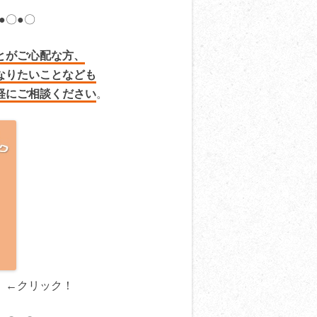
●〇●〇
とがご心配な方、
なりたいことなども
軽にご相談ください
。
←クリック！