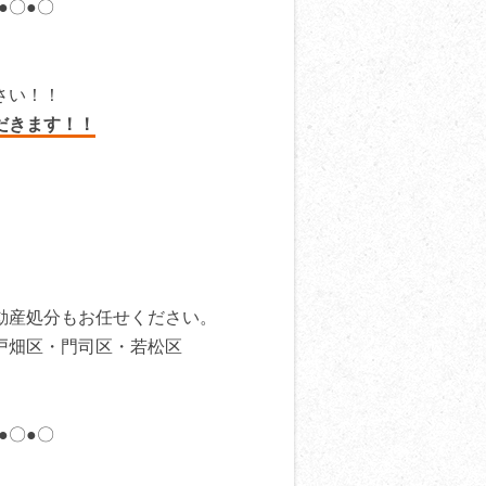
●〇●〇
さい！！
だきます！！
動産処分もお任せください。
戸畑区・門司区・若松区
●〇●〇