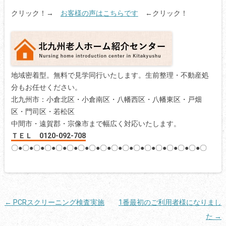
クリック！→
お客様の声はこちらです
←クリック！
地域密着型。無料で見学同行いたします。生前整理・不動産処
分もお任せください。
北九州市：小倉北区・小倉南区・八幡西区・八幡東区・戸畑
区・門司区・若松区
中間市・遠賀郡・宗像市まで幅広く対応いたします。
ＴＥＬ 0120-092-708
〇●〇●〇●〇●〇●〇●〇●〇●〇●〇●〇●〇●〇●〇●〇●〇●〇●〇
投
←
PCRスクリーニング検査実施
1番最初のご利用者様になりまし
稿
た
→