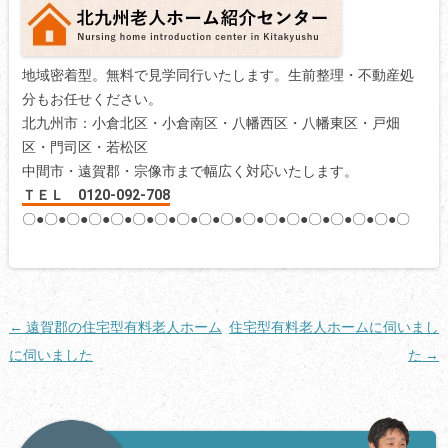
地域密着型。無料で見学同行いたします。生前整理・不動産処
分もお任せください。
北九州市：小倉北区・小倉南区・八幡西区・八幡東区・戸畑
区・門司区・若松区
中間市・遠賀郡・宗像市まで幅広く対応いたします。
ＴＥＬ 0120-092-708
〇●〇●〇●〇●〇●〇●〇●〇●〇●〇●〇●〇●〇●〇●〇●〇●〇●〇
投
←
遠賀郡の住宅型有料老人ホーム
住宅型有料老人ホームに伺いまし
稿
に伺いました
た
→
ナ
ビ
ゲ