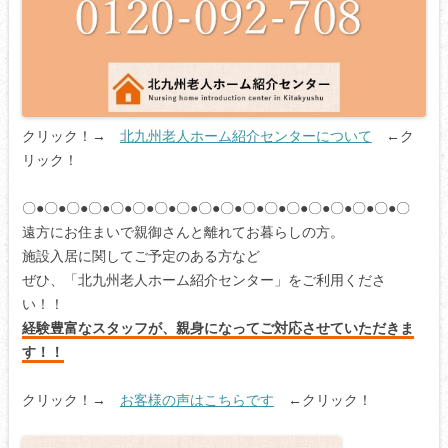
クリック！→
北九州老人ホーム紹介センターについて
←ク
リック！
〇●〇●〇●〇●〇●〇●〇●〇●〇●〇●〇●〇●〇●〇●〇●〇●〇●〇
遠方にお住まいで親御さんと離れてお暮らしの方。
施設入居に関してご予定のある方など
ぜひ、「北九州老人ホーム紹介センター」をご利用くださ
い！！
経験豊富なスタッフが、親身になってご対応させていただきま
す！！
クリック！→
お客様の声はこちらです
←クリック！