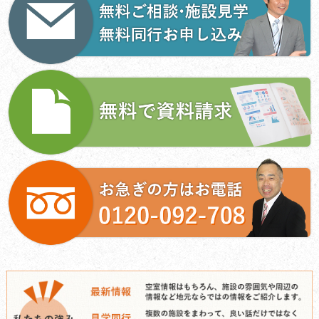
ー
シ
ョ
ン