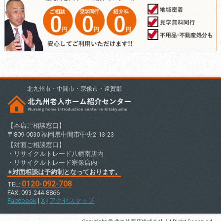
北九州市・中間市・宗像市・遠賀郡
【本店ご相談窓口】
〒809-0030 福岡県中間市中央2-13-23
【対面ご相談窓口】
・リサイクルトレード八幡南店内
・リサイクルトレード宗像店内
※対面相談は予約制となっております。
0120-092-708
TEL:
FAX: 093-244-8866
Facebook
|
X
|
アクセスマップ