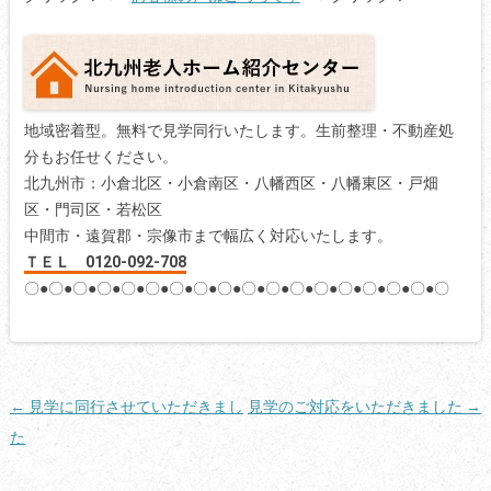
地域密着型。無料で見学同行いたします。生前整理・不動産処
分もお任せください。
北九州市：小倉北区・小倉南区・八幡西区・八幡東区・戸畑
区・門司区・若松区
中間市・遠賀郡・宗像市まで幅広く対応いたします。
ＴＥＬ 0120-092-708
〇●〇●〇●〇●〇●〇●〇●〇●〇●〇●〇●〇●〇●〇●〇●〇●〇●〇
投
←
見学に同行させていただきまし
見学のご対応をいただきました
→
稿
た
ナ