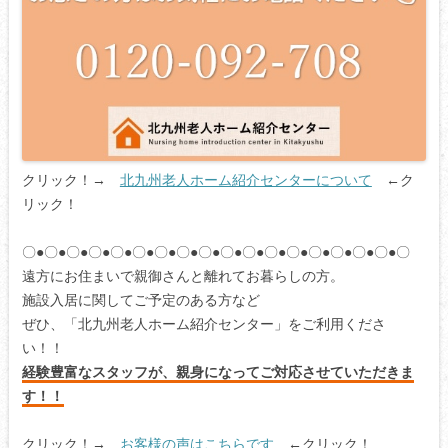
クリック！→
北九州老人ホーム紹介センターについて
←ク
リック！
〇●〇●〇●〇●〇●〇●〇●〇●〇●〇●〇●〇●〇●〇●〇●〇●〇●〇
遠方にお住まいで親御さんと離れてお暮らしの方。
施設入居に関してご予定のある方など
ぜひ、「北九州老人ホーム紹介センター」をご利用くださ
い！！
経験豊富なスタッフが、親身になってご対応させていただきま
す！！
クリック！→
お客様の声はこちらです
←クリック！