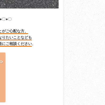
●〇●〇
とがご心配な方、
なりたいことなども
軽にご相談ください
。