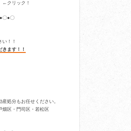
←クリック！
●〇●〇
さい！！
だきます！！
動産処分もお任せください。
戸畑区・門司区・若松区