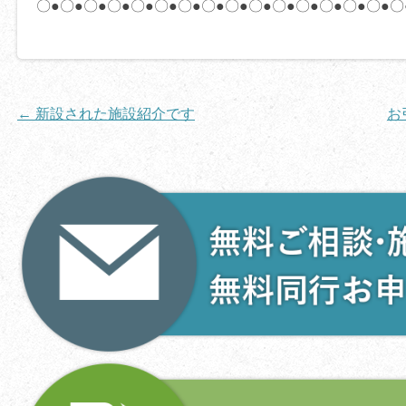
〇●〇●〇●〇●〇●〇●〇●〇●〇●〇●〇●〇●〇●〇●〇●〇
投
←
新設された施設紹介です
お
稿
ナ
ビ
ゲ
ー
シ
ョ
ン