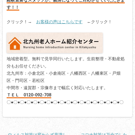
す！！
クリック！→
お客様の声はこちらです
←クリック！
地域密着型。無料で見学同行いたします。生前整理・不動産処
分もお任せください。
北九州市：小倉北区・小倉南区・八幡西区・八幡東区・戸畑
区・門司区・若松区
中間市・遠賀郡・宗像市まで幅広く対応いたします。
ＴＥＬ 0120-092-708
〇●〇●〇●〇●〇●〇●〇●〇●〇●〇●〇●〇●〇●〇●〇●〇●〇●〇
投
←
ウィルス対策は変わらず意識し
コロナ対策は万全でした
→