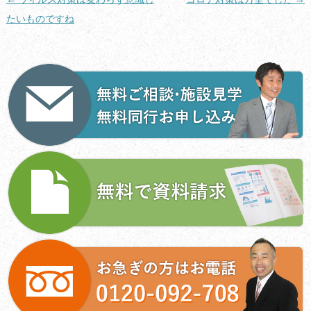
稿
たいものですね
ナ
ビ
ゲ
ー
シ
ョ
ン