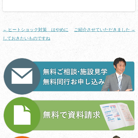
投
←
ヒートショック対策 はやめに
ご紹介させていただきました
→
稿
しておきたいものですね
ナ
ビ
ゲ
ー
シ
ョ
ン