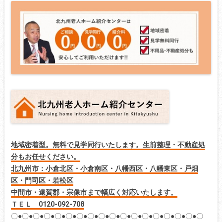
地域密着型。無料で見学同行いたします。生前整理・不動産処
分もお任せください。
北九州市：小倉北区・小倉南区・八幡西区・八幡東区・戸畑
区・門司区・若松区
中間市・遠賀郡・宗像市まで幅広く対応いたします。
ＴＥＬ 0120-092-708
〇●〇●〇●〇●〇●〇●〇●〇●〇●〇●〇●〇●〇●〇●〇●〇●〇●〇