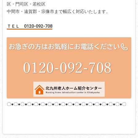
区・門司区・若松区
中間市・遠賀郡・宗像市まで幅広く対応いたします。
ＴＥＬ 0120-092-708
〇●〇●〇●〇●〇●〇●〇●〇●〇●〇●〇●〇●〇●〇●〇●〇●〇●〇