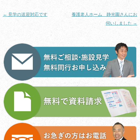
投
←
見学の送迎対応です
養護老人ホーム 静光園さんにお
稿
伺いしました
→
ナ
ビ
ゲ
ー
シ
ョ
ン