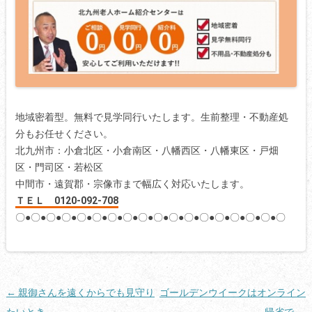
地域密着型。無料で見学同行いたします。生前整理・不動産処
分もお任せください。
北九州市：小倉北区・小倉南区・八幡西区・八幡東区・戸畑
区・門司区・若松区
中間市・遠賀郡・宗像市まで幅広く対応いたします。
ＴＥＬ 0120-092-708
〇●〇●〇●〇●〇●〇●〇●〇●〇●〇●〇●〇●〇●〇●〇●〇●〇●〇
投
←
親御さんを遠くからでも見守り
ゴールデンウイークはオンライン
稿
たいとき
帰省で
→