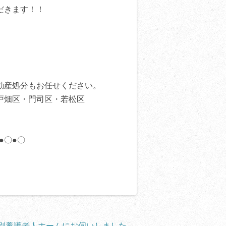
だきます！！
動産処分もお任せください。
戸畑区・門司区・若松区
●〇●〇
別養護老人ホームにお伺いしました
→