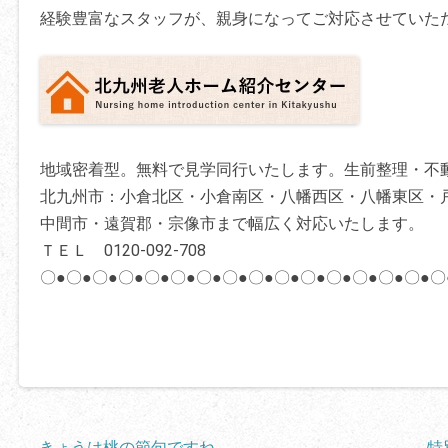
経験豊富なスタッフが、親身になってご対応させていた
地域密着型。無料で見学同行いたします。生前整理・不
北九州市：小倉北区・小倉南区・八幡西区・八幡東区・
中間市・遠賀郡・宗像市まで幅広く対応いたします。
ＴＥＬ 0120-092-708
〇●〇●〇●〇●〇●〇●〇●〇●〇●〇●〇●〇●〇●〇●〇●〇
投
←
きょうは桃の節句ですね
特