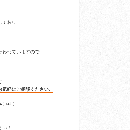
しており
行われていますので
ど
お気軽にご相談ください。
●〇●〇
さい！！