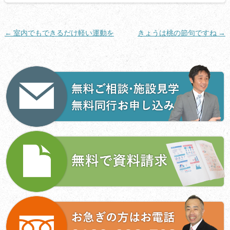
投
←
室内でもできるだけ軽い運動を
きょうは桃の節句ですね
→
稿
ナ
ビ
ゲ
ー
シ
ョ
ン