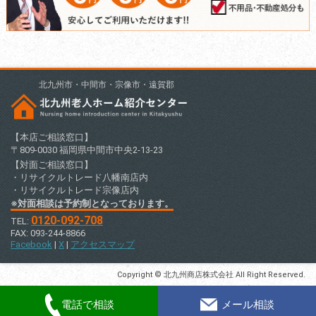
北九州市・中間市・宗像市・遠賀郡
【本店ご相談窓口】
〒809-0030 福岡県中間市中央2-13-23
【対面ご相談窓口】
・リサイクルトレード八幡南店内
・リサイクルトレード宗像店内
※対面相談は予約制となっております。
0120-092-708
TEL:
FAX: 093-244-8866
Facebook
|
X
|
アクセスマップ
Copyright © 北九州商店株式会社 All Right Reserved.
電話で相談
メール相談