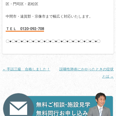
区・門司区・若松区
中間市・遠賀郡・宗像市まで幅広く対応いたします。
ＴＥＬ 0120-092-708
〇●〇●〇●〇●〇●〇●〇●〇●〇●〇●〇●〇●〇●〇●〇●〇●〇
投
←
手話三級 合格しました！
誤嚥性肺炎にかかったときの症状
稿
とは
→
ナ
ビ
ゲ
ー
シ