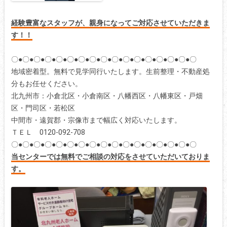
経験豊富なスタッフが、親身になってご対応させていただきま
す！！
〇●〇●〇●〇●〇●〇●〇●〇●〇●〇●〇●〇●〇●〇●〇●〇●〇
地域密着型。無料で見学同行いたします。生前整理・不動産処
分もお任せください。
北九州市：小倉北区・小倉南区・八幡西区・八幡東区・戸畑
区・門司区・若松区
中間市・遠賀郡・宗像市まで幅広く対応いたします。
ＴＥＬ 0120-092-708
〇●〇●〇●〇●〇●〇●〇●〇●〇●〇●〇●〇●〇●〇●〇●〇●〇
当センターでは無料でご相談の対応をさせていただいておりま
す。