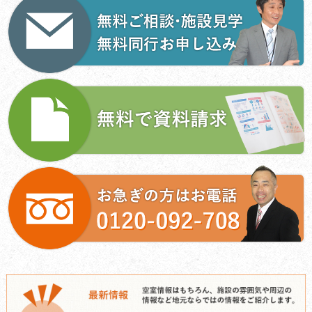
ー
シ
ョ
ン