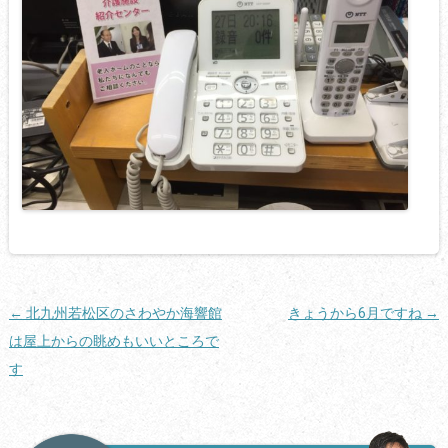
投
←
北九州若松区のさわやか海響館
きょうから6月ですね
→
稿
は屋上からの眺めもいいところで
ナ
す
ビ
ゲ