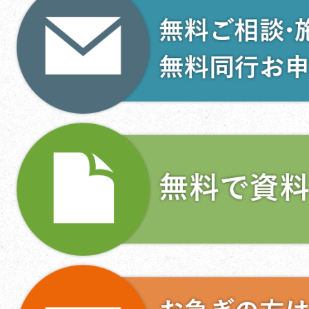
ー
シ
ョ
ン