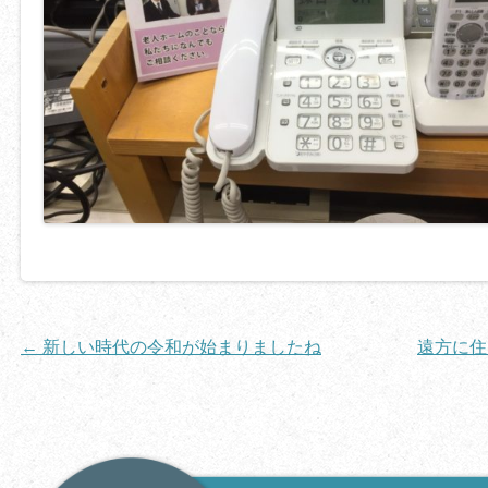
投
←
新しい時代の令和が始まりましたね
遠方に住
稿
ナ
ビ
ゲ