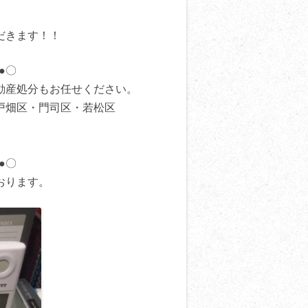
だきます！！
●〇
動産処分もお任せください。
戸畑区・門司区・若松区
●〇
おります。