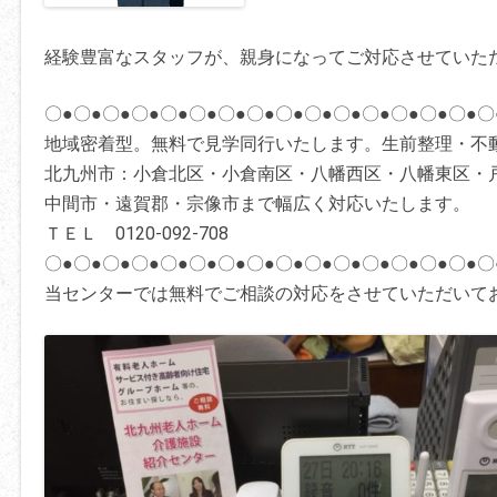
経験豊富なスタッフが、親身になってご対応させていた
〇●〇●〇●〇●〇●〇●〇●〇●〇●〇●〇●〇●〇●〇●〇●〇
地域密着型。無料で見学同行いたします。生前整理・不
北九州市：小倉北区・小倉南区・八幡西区・八幡東区・
中間市・遠賀郡・宗像市まで幅広く対応いたします。
ＴＥＬ 0120-092-708
〇●〇●〇●〇●〇●〇●〇●〇●〇●〇●〇●〇●〇●〇●〇●〇
当センターでは無料でご相談の対応をさせていただいて