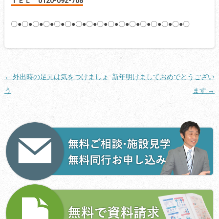
ＴＥＬ 0120-092-708
〇●〇●〇●〇●〇●〇●〇●〇●〇●〇●〇●〇●〇●〇●〇●〇●〇
投
←
外出時の足元は気をつけましょ
新年明けましておめでとうござい
稿
う
ます
→
ナ
ビ
ゲ
ー
シ
ョ
ン