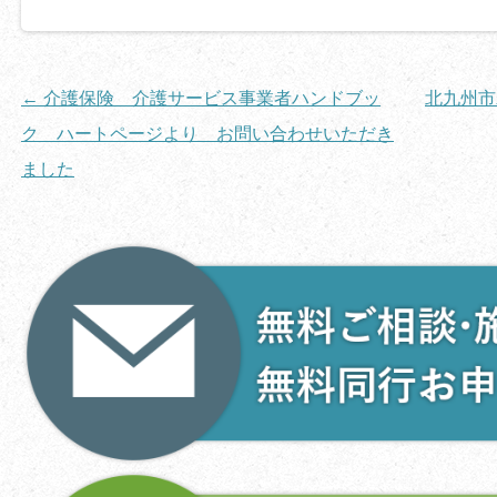
投
←
介護保険 介護サービス事業者ハンドブッ
北九州市
稿
ク ハートページより お問い合わせいただき
ナ
ました
ビ
ゲ
ー
シ
ョ
ン