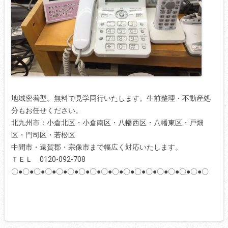
地域密着型。無料で見学同行いたします。生前整理・不動産処
分もお任せください。
北九州市：小倉北区・小倉南区・八幡西区・八幡東区・戸畑
区・門司区・若松区
中間市・遠賀郡・宗像市まで幅広く対応いたします。
ＴＥＬ 0120-092-708
〇●〇●〇●〇●〇●〇●〇●〇●〇●〇●〇●〇●〇●〇●〇●〇●〇●〇