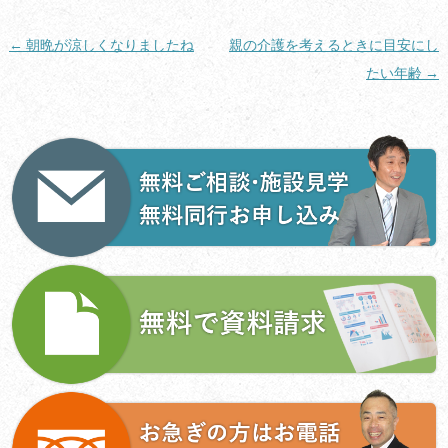
投
←
朝晩が涼しくなりましたね
親の介護を考えるときに目安にし
稿
たい年齢
→
ナ
ビ
ゲ
ー
シ
ョ
ン